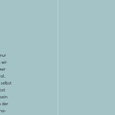
 nur
 wir
wer
al.
 selbst
bst
sein
n der
 ha-