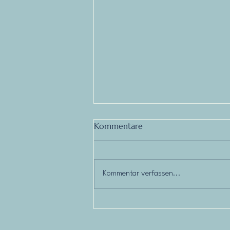
Kommentare
Perfekte Zeiten
Kommentar verfassen...