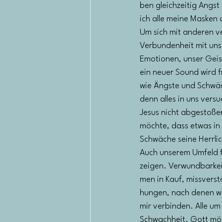
ben gleichzeitig Angs
ich alle meine Masken 
Um sich mit anderen v
Verbundenheit mit uns
Emotionen, unser Geist
ein neuer Sound wird f
wie Ängste und Schwäc
denn alles in uns vers
Jesus nicht abgestoße
möchte, dass etwas in 
Schwäche seine Herrlich
Auch unserem Umfeld fäl
zeigen. Verwundbarkei
men in Kauf, missverst
hungen, nach denen wir
mir verbinden. Alle um
Schwachheit. Gott möch