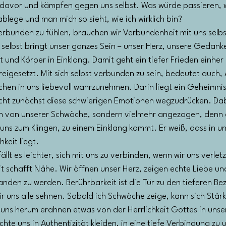
t davor und kämpfen gegen uns selbst. Was würde passieren,
ablege und man mich so sieht, wie ich wirklich bin?
erbunden zu fühlen, brauchen wir Verbundenheit mit uns selbs
 selbst bringt unser ganzes Sein – unser Herz, unsere Gedank
 und Körper in Einklang. Damit geht ein tiefer Frieden einher
reigesetzt. Mit sich selbst verbunden zu sein, bedeutet auch, 
hen in uns liebevoll wahrzunehmen. Darin liegt ein Geheimnis
ucht zunächst diese schwierigen Emotionen wegzudrücken. Dab
n von unserer Schwäche, sondern vielmehr angezogen, denn 
uns zum Klingen, zu einem Einklang kommt. Er weiß, dass in u
keit liegt.
lt es leichter, sich mit uns zu verbinden, wenn wir uns verletz
t schafft Nähe. Wir öffnen unser Herz, zeigen echte Liebe un
anden zu werden. Berührbarkeit ist die Tür zu den tieferen Bez
 uns alle sehnen. Sobald ich Schwäche zeige, kann sich Stärk
 uns herum erahnen etwas von der Herrlichkeit Gottes in unse
te uns in Authentizität kleiden, in eine tiefe Verbindung zu 