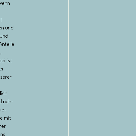
 wenn
t.
en und
 und
Anteile
,
ei ist
er
nserer
lich
d neh-
ie-
e mit
rer
uns