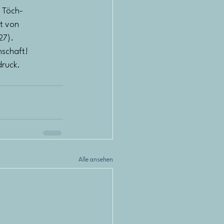
d Töch-
t von
27).
nschaft!
druck.
Alle ansehen