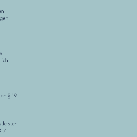
en
igen
e
lich
von § 19
tleister
3–7