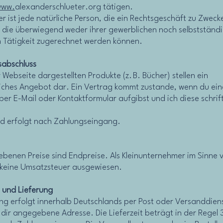
www.
alexanderschlueter.org tätigen.
r ist jede natürliche Person, die ein Rechtsgeschäft zu Zweck
, die überwiegend weder ihrer gewerblichen noch selbstständ
n Tätigkeit zugerechnet werden können.
sabschluss
 Webseite dargestellten Produkte (z. B. Bücher) stellen ein
iches Angebot dar. Ein Vertrag kommt zustande, wenn du ein
per E-Mail oder Kontaktformular aufgibst und ich diese schrift
d erfolgt nach Zahlungseingang.
ebenen Preise sind Endpreise. Als Kleinunternehmer im Sinne 
keine Umsatzsteuer ausgewiesen.
 und Lieferung
ung erfolgt innerhalb Deutschlands per Post oder Versanddiens
 dir angegebene Adresse. Die Lieferzeit beträgt in der Regel 