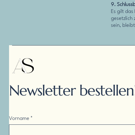
9. Schlus
Es gilt da
gesetzlich
sein, blei
Newsletter bestellen
Vorname
*