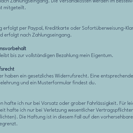
ach Zahlungseingang. Die Versandkosten werden im Bestell
t mitgeteilt.
g erfolgt per Paypal, Kreditkarte oder Sofortüberweisung-Kla
d erfolgt nach Zahlungseingang.
msvorbehalt
leibt bis zur vollständigen Bezahlung mein Eigentum.
fsrecht
r haben ein gesetzliches Widerrufsrecht. Eine entsprechend
elehrung und ein Musterformular findest du.
 hafte ich nur bei Vorsatz oder grober Fahrlässigkeit. Für le
eit hafte ich nur bei Verletzung wesentlicher Vertragspflichte
lichten). Die Haftung ist in diesem Fall auf den vorhersehbar
egrenzt.