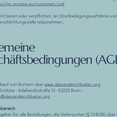
ps://ec.europa.eu/consumers/odr
cht bereit oder verpflichtet, an Streitbeilegungsverfahren vor
rschlichtungsstelle teilzunehmen.
gemeine
chäftsbedingungen (AG
rkauf von Büchern über
www.
alexanderschlueter.org
chlüter · Adelheidisstraße 13 · 53225 Bonn ·
o@alexanderschlueter.org
sbereich
gelten für alle Bestellungen, die Verbraucher (§ 13 BGB) über