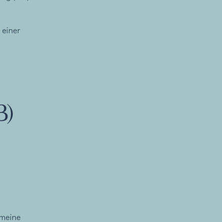
 einer
B)
 meine