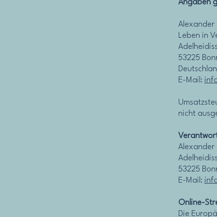
Angaben 
Alexander 
Leben in V
Adelheidis
53225 Bon
Deutschla
E-Mail:
inf
Umsatzsteu
nicht ausg
Verantwortl
Alexander 
Adelheidis
53225 Bon
E-Mail:
inf
Online-Str
Die Europä