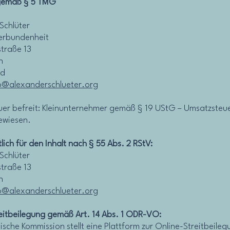
gemäß § 5 TMG
Schlüter
erbundenheit
straße 13
n
nd
o@alexanderschlueter.org
er befreit: Kleinunternehmer gemäß § 19 UStG – Umsatzsteue
ewiesen.
ich für den Inhalt nach § 55 Abs. 2 RStV:
Schlüter
straße 13
n
o@alexanderschlueter.org
eitbeilegung gemäß Art. 14 Abs. 1 ODR-VO:
ische Kommission stellt eine Plattform zur Online-Streitbeile