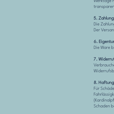
Werktage n
transparen
5. Zahlung
Die Zahlun
Der Versan
6. Eigentu
Die Ware b
7. Widerru
Verbrauche
Widerrufsb
8. Haftung
Für Schäden
Fahrlässigk
(Kardinalpf
Schaden b